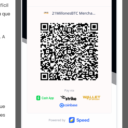
ícil
a que
. A
que
tes