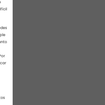
o
ícil
edes
ple
unto
Por
acar
tos