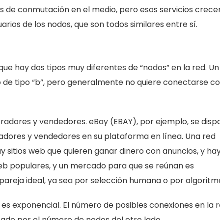
 de conmutación en el medio, pero esos servicios crece
rios de los nodos, que son todos similares entre sí.
 que hay dos tipos muy diferentes de “nodos” en la red. Un
o de tipo “b”, pero generalmente no quiere conectarse c
radores y vendedores. eBay (EBAY), por ejemplo, se disp
adores y vendedores en su plataforma en línea. Una red
y sitios web que quieren ganar dinero con anuncios, y ha
web populares, y un mercado para que se reúnan es
areja ideal, ya sea por selección humana o por algoritm
es exponencial. El número de posibles conexiones en la 
cado por el número de nodos del otro lado.