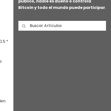
público, nadie es dueño o controla
Bitcoin y todo el mundo puede participar
.
0.5 *
a
den