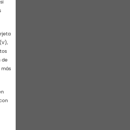
si
s
rjeta
(V),
tos
s de
s más
en
 con