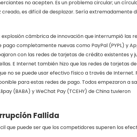
erciantes no acepten. Es un problema circular; un círcul
z creado, es difícil de desplazar. Sería extremadamente dif
ra explosión cámbrica de innovación que interrumpió las r
de pago completamente nuevas como PayPal (PYPL) y Ap
ajaron con las redes de tarjetas de crédito existentes y j
llas. E Internet también hizo que las redes de tarjetas de
ue no se puede usar efectivo físico a través de Internet. 
sponible para estas redes de pago. Todos empezaron a s
Alipay (BABA) y WeChat Pay (TCEHY) de China tuvieron
rrupción Fallida
fícil que puede ser que los competidores superen los efec