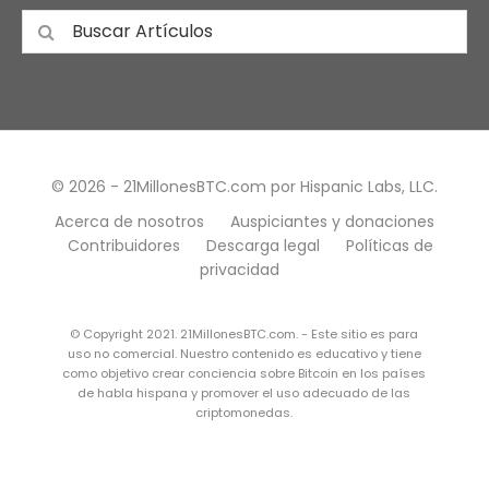
© 2026 - 21MillonesBTC.com por Hispanic Labs, LLC.
Acerca de nosotros
Auspiciantes y donaciones
Contribuidores
Descarga legal
Políticas de
privacidad
© Copyright 2021. 21MillonesBTC.com. - Este sitio es para
uso no comercial. Nuestro contenido es educativo y tiene
como objetivo crear conciencia sobre Bitcoin en los países
de habla hispana y promover el uso adecuado de las
criptomonedas.
Este sitio web contiene imágenes con licencia de
Shutterstock, Inc. y Adobe. También utiliza algunas