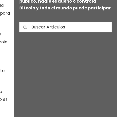
público, nadie es dueño o controla
la
Bitcoin y todo el mundo puede participar
.
 para
e
coin
nte
e
o es