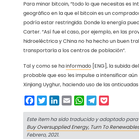
Para minar bitcoin, “todo lo que necesitas es In
geográfico en la que el bitcoin es un comprador
podría estar restringida. Donde la energía pue
Carter. “Así fue el caso, por ejemplo, en las p
hidroeléctrica y China no ha hecho un buen tra
transportarla a los centros de población”.
Tal y como se ha
infor
m
ado
[ENG], la subida de
probable que eso les impulse a intensificar aú
Xinjiang Uyghur, haciendo uso de las anticuadas
Facebook
Twitter
LinkedIn
Email
WhatsApp
Telegra
Pocke
Este item ha sido traducido y adaptado para 
Buy Oversupplied Energy, Turn To Renewables
Febrero, 2021.