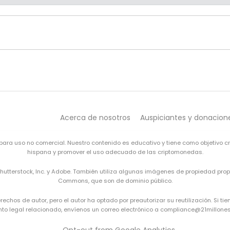
Acerca de nosotros
Auspiciantes y donacion
s para uso no comercial. Nuestro contenido es educativo y tiene como objetivo c
hispana y promover el uso adecuado de las criptomonedas.
Shutterstock, Inc. y Adobe. También utiliza algunas imágenes de propiedad pr
Commons
, que son de dominio público.
hos de autor, pero el autor ha optado por preautorizar su reutilización. Si t
to legal relacionado, envíenos un correo electrónico a compliance@21millones