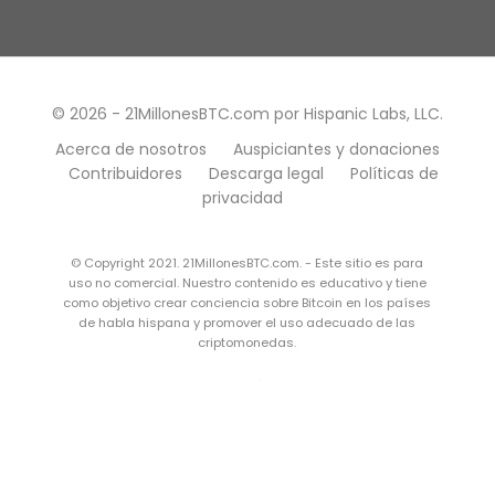
© 2026 - 21MillonesBTC.com por Hispanic Labs, LLC.
Acerca de nosotros
Auspiciantes y donaciones
Contribuidores
Descarga legal
Políticas de
privacidad
© Copyright 2021. 21MillonesBTC.com. - Este sitio es para
uso no comercial. Nuestro contenido es educativo y tiene
como objetivo crear conciencia sobre Bitcoin en los países
de habla hispana y promover el uso adecuado de las
criptomonedas.
Este sitio web contiene imágenes con licencia de
Shutterstock, Inc. y Adobe. También utiliza algunas
imágenes de propiedad propia e imágenes gratuitas bajo
una
licencia Creative Commons
, que son de dominio
público.