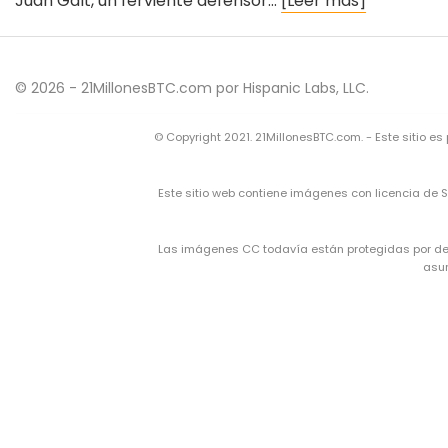
Juan Galt, un ferviente defensor…
[Leer más]
© 2026 - 21MillonesBTC.com por Hispanic Labs, LLC.
© Copyright 2021. 21MillonesBTC.com. - Este sitio e
Este sitio web contiene imágenes con licencia de 
Las imágenes CC todavía están protegidas por derec
asun